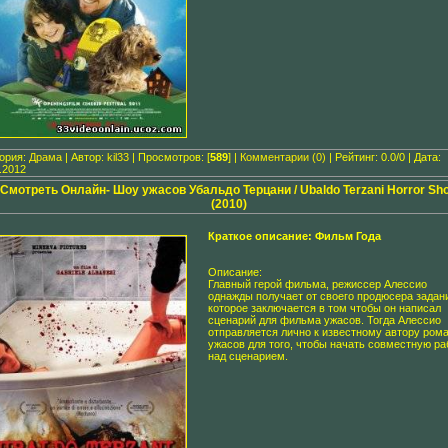
гория:
Драма
| Автор:
kil33
| Просмотров: [
589
] |
Комментарии (0)
| Рейтинг: 0.0/0 | Дата:
.2012
Смотреть Онлайн- Шоу ужасов Убальдо Терцани / Ubaldo Terzani Horror Sh
(2010)
Краткое описание: Фильм Года
Описание:
Главный герой фильма, режиссер Алессио
однажды получает от своего продюсера задан
которое заключается в том чтобы он написал
сценарий для фильма ужасов. Тогда Алессио
отправляется лично к известному автору ром
ужасов для того, чтобы начать совместную ра
над сценарием.