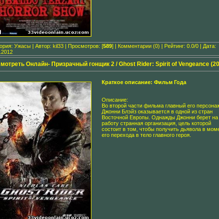
гория:
Ужасы
| Автор:
kil33
| Просмотров: [
589
] |
Комментарии (0)
| Рейтинг: 0.0/0 | Дата:
.2012
мотреть Онлайн- Призрачный гонщик 2 / Ghost Rider: Spirit of Vengeance (2
Краткое описание: Фильм Года
Описание:
Во второй части фильма главный его персона
Джонни Блэйз оказывается в одной из стран
Восточной Европы. Однажды Джонни берет на
работу странная организация, цель которой
состоит в том, чтобы получить дьявола в мом
его перехода в тело главного героя.