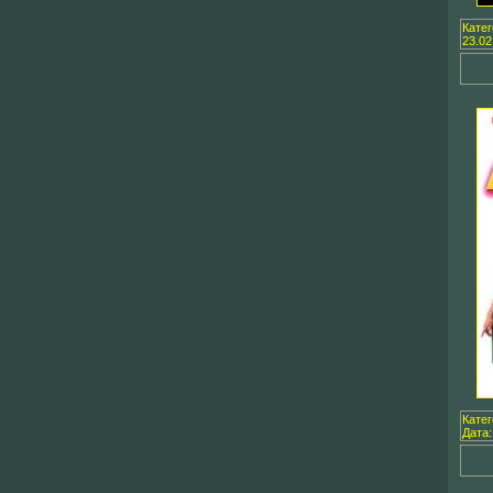
Кате
23.02
Кате
Дата