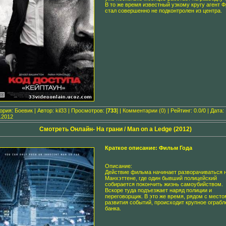
В то же время известный узкому кругу агент 
стал совершенно не подконтролен из центра.
гория:
Боевик
| Автор:
kil33
| Просмотров: [
733
] |
Комментарии (0)
| Рейтинг: 0.0/0 | Дата:
.2012
Смотреть Онлайн- На грани / Man on a Ledge (2012)
Краткое описание: Фильм Года
Описание:
Действие фильма начинает разворачиваться 
Манхэттене, где один бывший полицейский
собирается покончить жизнь самоубийством.
Вскоре туда подъезжает наряд полиции и
переговорщик. В это же время, рядом с место
развития событий, происходит крупное ограбл
банка.