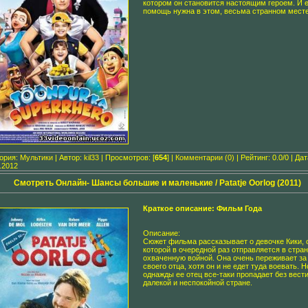
котором он становится настоящим героем. И е
помощь нужна в этом, весьма странном месте
гория:
Мультики
| Автор:
kil33
| Просмотров: [
654
] |
Комментарии (0)
| Рейтинг: 0.0/0 | Дат
.2012
Смотреть Онлайн- Шансы большие и маленькие / Patatje Oorlog (2011)
Краткое описание: Фильм Года
Описание:
Сюжет фильма рассказывает о девочке Кики, 
которой в очередной раз отправляется в стран
охваченную войной. Она очень переживает за
своего отца, хотя он и не едет туда воевать. Н
однажды ее отец все-таки пропадает без вести
далекой и неспокойной стране.