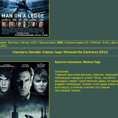
гория:
Триллер
| Автор:
kil33
| Просмотров: [
682
] |
Комментарии (0)
| Рейтинг: 5.0/1 | Дата
.2012
Смотреть Онлайн- Сквозь тьму / Beneath the Darkness (2011)
Краткое описание: Фильм Года
Описание:
Главный персонаж фильма, паренек, живущий
небольшом городке в штате Техас, пытается
разгадать секрет таинственного дома, которы
владеет гробовщик. Хозяин этого дома извест
всю округу, и многие считают его самым
настоящим героем.