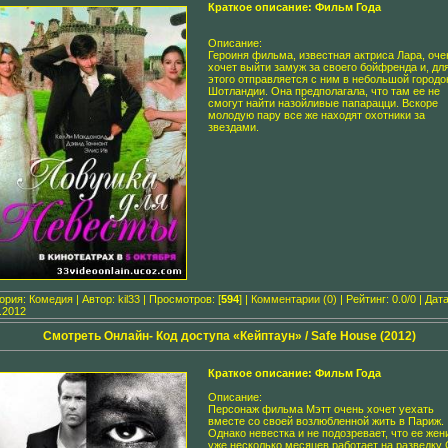
Краткое описание: Фильм Года
Описание:
Героиня фильма, известная актриса Лара, оче
хочет выйти замуж за своего бойфренда и, дл
этого отправляется с ним в небольшой городо
Шотландии. Она предполагала, что там ее не
смогут найти назойливые папарацци. Вскоре
молодую пару все же находят охотники за
звездами.
гория:
Комедия
| Автор:
kil33
| Просмотров: [
594
] |
Комментарии (0)
| Рейтинг: 0.0/0 | Дата
.2012
Смотреть Онлайн- Код доступа «Кейптаун» / Safe House (2012)
Краткое описание: Фильм Года
Описание:
Персонаж фильма Мэтт очень хочет уехать
вместе со своей возлюбленной жить в Париж.
Однако невестка и не подозревает, что ее жен
уже несколько месяцев работает на разведку