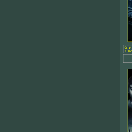
Кате
05.02