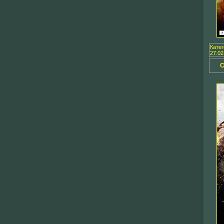
Кате
27.02
С