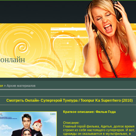
онлайн
ая
»
Архив материалов
Смотреть Онлайн- Супергерой Тунпура / Toonpur Ka Superrhero (2010)
Краткое описание: Фильм Года
Описание:
Главный герой фильма, Адитья, долгое время
строил из себя настоящего супергероя. И вот,
однажды он оказывается в мультфильме, в