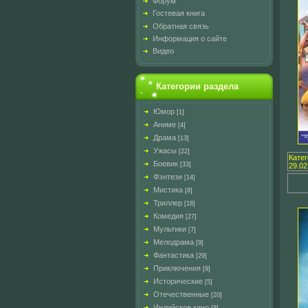
Форум
Гостевая книга
Обратная связь
Информация о сайте
Видео
Категории раздела
Юмор
[1]
Аниме
[4]
Драма
[13]
Ужасы
[22]
Кате
Боевик
[33]
29.02
Фэнтези
[14]
Мистика
[8]
Триллер
[18]
Комедия
[27]
Мультики
[7]
Мелодрама
[9]
Фантастика
[29]
Приключения
[9]
Исторические
[5]
Отечественные
[20]
Индийское кино