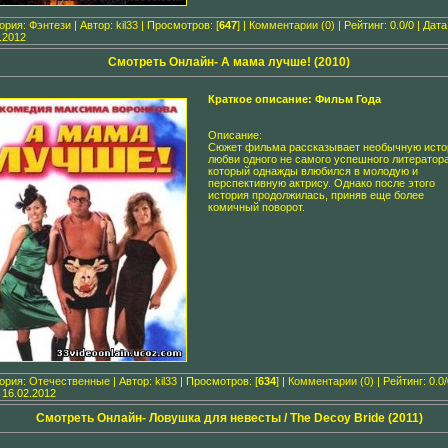
гория:
Фэнтези
| Автор:
kil33
| Просмотров: [
647
] |
Комментарии (0)
| Рейтинг: 0.0/0 | Дата
.2012
Смотреть Онлайн- А мама лучше! (2010)
Краткое описание: Фильм Года
Описание:
Сюжет фильма рассказывает необычную ист
любви одного не самого успешного литератора
который однажды влюбился в молодую и
перспективную актрису. Однако после этого
история продолжилась, приняв еще более
комичный поворот.
гория:
Отечественные
| Автор:
kil33
| Просмотров: [
634
] |
Комментарии (0)
| Рейтинг: 0.0/
:
16.02.2012
Смотреть Онлайн- Ловушка для невесты / The Decoy Bride (2011)