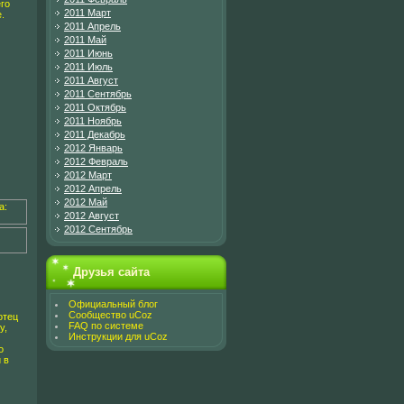
го
2011 Март
.
2011 Апрель
2011 Май
2011 Июнь
2011 Июль
2011 Август
2011 Сентябрь
2011 Октябрь
2011 Ноябрь
2011 Декабрь
2012 Январь
2012 Февраль
2012 Март
2012 Апрель
2012 Май
а:
2012 Август
2012 Сентябрь
Друзья сайта
Официальный блог
Сообщество uCoz
отец
FAQ по системе
у,
Инструкции для uCoz
о
 в