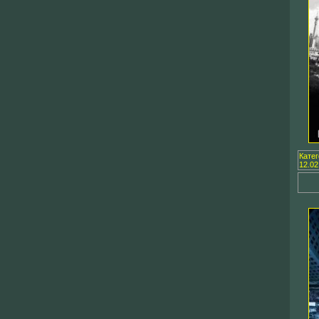
Кате
12.02