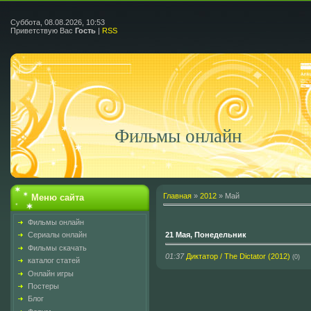
Суббота, 08.08.2026, 10:53
Приветствую Вас
Гость
|
RSS
Фильмы онлайн
Главная
»
2012
»
Май
Меню сайта
Фильмы онлайн
21 Мая, Понедельник
Сериалы онлайн
Фильмы скачать
01:37
Диктатор / The Dictator (2012)
(0)
каталог статей
Онлайн игры
Постеры
Блог