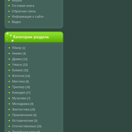
Форум
Гостевая книга
Обратная связь
Информация о сайте
Видео
Категории раздела
Юмор
[1]
Аниме
[4]
Драма
[13]
Ужасы
[22]
Боевик
[33]
Фэнтези
[14]
Мистика
[8]
Триллер
[18]
Комедия
[27]
Мультики
[7]
Мелодрама
[9]
Фантастика
[29]
Приключения
[9]
Исторические
[5]
Отечественные
[20]
Индийское кино