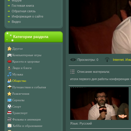
Форум
Гостевая книга
Обратная связь
Информация о сайте
Видео
Категории раздела
Другое
Компьютерные игры
Просмотры
: 0
Internet. И
Красота и здоровье
Люди и блоги
Описание материала
:
Музыка
итоги первого дня работы конференции «
Общество
Путешествия и события
Развлечения
Сериалы
Спорт
Транспорт
Фильмы и анимация
Язык
: Русский
Хобби и образование