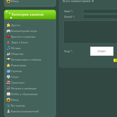
Всего комментариев
:
0
Юмор
Имя *:
Категории каналов
Email *:
Другое
Компьютерные игры
Красота и здоровье
Люди и блоги
Музыка
Код *:
Общество
Путешествия и события
Развлечения
Сериалы
Спорт
Транспорт
Фильмы и анимация
Хобби и образование
Юмор
Все каналы
Каналы пользователей