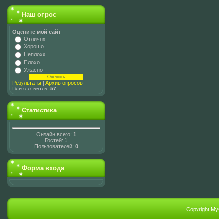
Наш опрос
Оцените мой сайт
Отлично
Хорошо
Неплохо
Плохо
Ужасно
Результаты
|
Архив опросов
Всего ответов:
57
Статистика
Онлайн всего:
1
Гостей:
1
Пользователей:
0
Форма входа
Copyright My