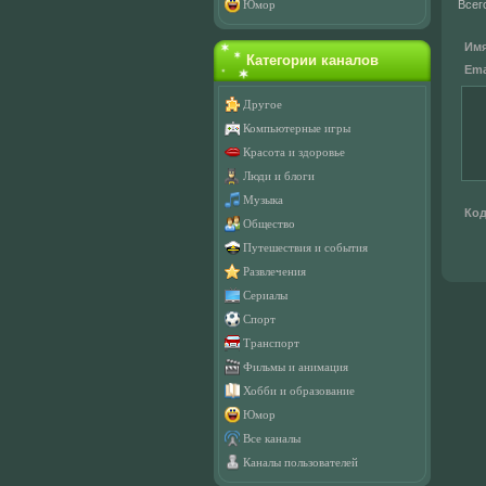
Всег
Юмор
Имя
Категории каналов
Emai
Другое
Компьютерные игры
Красота и здоровье
Люди и блоги
Музыка
Код
Общество
Путешествия и события
Развлечения
Сериалы
Спорт
Транспорт
Фильмы и анимация
Хобби и образование
Юмор
Все каналы
Каналы пользователей