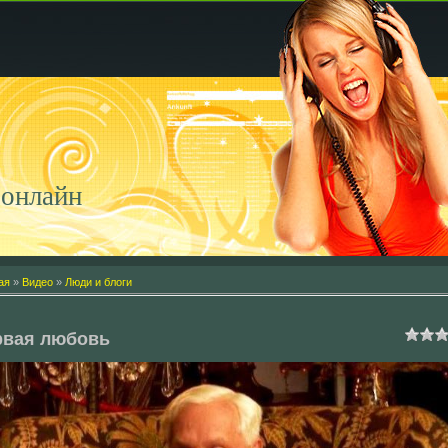
онлайн
ая
»
Видео
»
Люди и блоги
рвая любовь