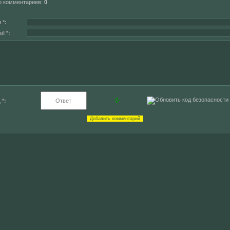
о комментариев
:
0
 *:
l *:
 *: