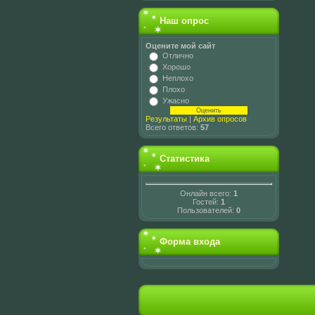
Наш опрос
Оцените мой сайт
Отлично
Хорошо
Неплохо
Плохо
Ужасно
Результаты
|
Архив опросов
Всего ответов:
57
Статистика
Онлайн всего:
1
Гостей:
1
Пользователей:
0
Форма входа