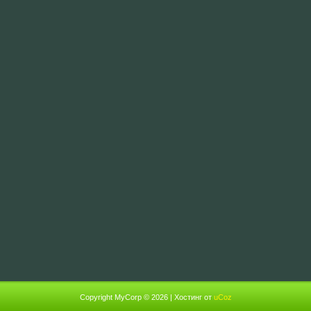
Copyright MyCorp © 2026
|
Хостинг от
uCoz