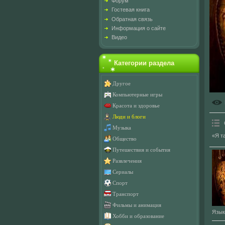
Форум
Гостевая книга
Обратная связь
Информация о сайте
Видео
Категории раздела
Другое
Компьютерные игры
Красота и здоровье
Люди и блоги
Музыка
«Я т
Общество
Путешествия и события
Развлечения
Сериалы
Спорт
Транспорт
Фильмы и анимация
Язык
Хобби и образование