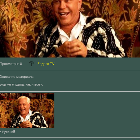
Просмотры
: 0
Zадело TV
Описание материала
:
акой же мудила, как и все».
: Русский