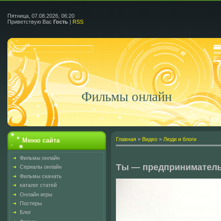
Пятница, 07.08.2026, 06:20
Приветствую Вас
Гость
|
RSS
Фильмы онлайн
Главная
»
Видео
»
Люди и блоги
Меню сайта
Фильмы онлайн
Ты — предприниматель
Сериалы онлайн
Фильмы скачать
каталог статей
Онлайн игры
Постеры
Блог