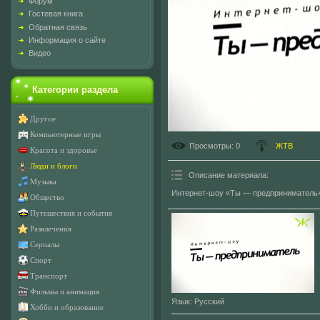
Форум
Гостевая книга
Обратная связь
Информация о сайте
Видео
Категории раздела
Другое
Компьютерные игры
Просмотры
: 0
ЖТВ
Красота и здоровье
Люди и блоги
Описание материала
:
Музыка
Интернет-шоу «Ты — предприниматель
Общество
Путешествия и события
Развлечения
Сериалы
Спорт
Транспорт
Фильмы и анимация
Язык
: Русский
Хобби и образование