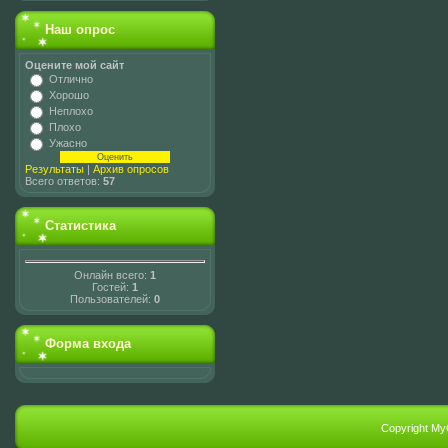
Наш опрос
Оцените мой сайт
Отлично
Хорошо
Неплохо
Плохо
Ужасно
Результаты
|
Архив опросов
Всего ответов:
57
Статистика
Онлайн всего:
1
Гостей:
1
Пользователей:
0
Форма входа
Copyright My