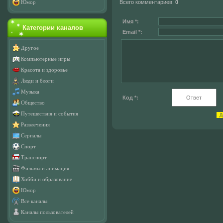
Всего комментариев
:
0
Юмор
Имя *:
Категории каналов
Email *:
Другое
Компьютерные игры
Красота и здоровье
Люди и блоги
Музыка
Код *:
Общество
Путешествия и события
Развлечения
Сериалы
Спорт
Транспорт
Фильмы и анимация
Хобби и образование
Юмор
Все каналы
Каналы пользователей