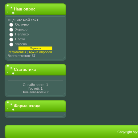
Наш опрос
Оцените мой сайт
Отлично
Хорошо
Неплохо
Плохо
Ужасно
Результаты
|
Архив опросов
Всего ответов:
57
Статистика
Онлайн всего:
1
Гостей:
1
Пользователей:
0
Форма входа
Copyright My