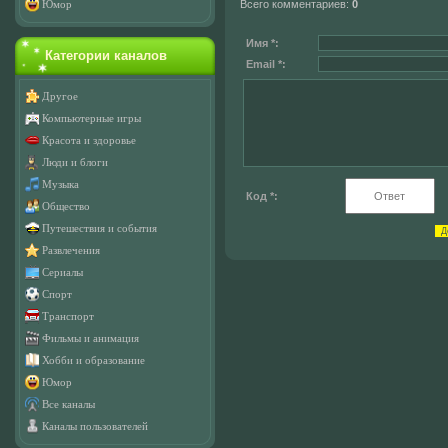
Всего комментариев
:
0
Юмор
Имя *:
Категории каналов
Email *:
Другое
Компьютерные игры
Красота и здоровье
Люди и блоги
Музыка
Код *:
Общество
Путешествия и события
Развлечения
Сериалы
Спорт
Транспорт
Фильмы и анимация
Хобби и образование
Юмор
Все каналы
Каналы пользователей