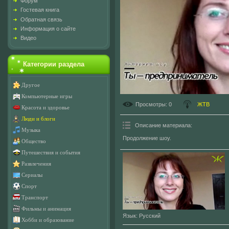
Форум
Гостевая книга
Обратная связь
Информация о сайте
Видео
Категории раздела
Другое
Компьютерные игры
Просмотры
: 0
ЖТВ
Красота и здоровье
Люди и блоги
Описание материала
:
Музыка
Продолжение шоу.
Общество
Путешествия и события
Развлечения
Сериалы
Спорт
Транспорт
Фильмы и анимация
Язык
: Русский
Хобби и образование