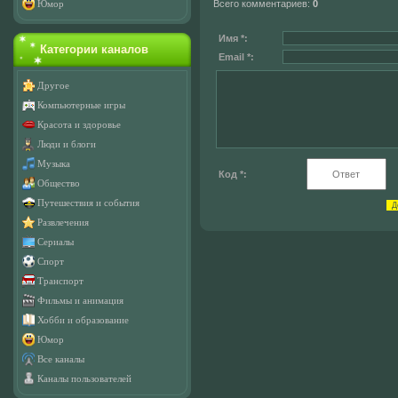
Всего комментариев
:
0
Юмор
Имя *:
Категории каналов
Email *:
Другое
Компьютерные игры
Красота и здоровье
Люди и блоги
Музыка
Код *:
Общество
Путешествия и события
Развлечения
Сериалы
Спорт
Транспорт
Фильмы и анимация
Хобби и образование
Юмор
Все каналы
Каналы пользователей