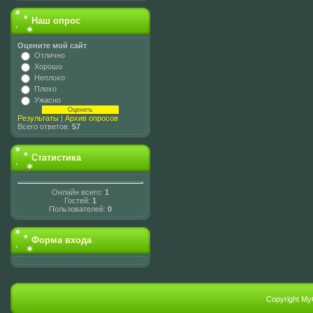
Наш опрос
Оцените мой сайт
Отлично
Хорошо
Неплохо
Плохо
Ужасно
Результаты
|
Архив опросов
Всего ответов:
57
Статистика
Онлайн всего:
1
Гостей:
1
Пользователей:
0
Форма входа
Copyright My