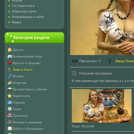
Форум
Гостевая книга
Обратная связь
Информация о сайте
Видео
Категории раздела
Другое
Компьютерные игры
Просмотры
: 0
Маша Поля
Красота и здоровье
Люди и блоги
Описание материала
:
Музыка
В чем преимущества брачных уз, а в ч
Общество
Путешествия и события
Развлечения
Сериалы
Спорт
Транспорт
Фильмы и анимация
Язык
: Русский
Хобби и образование