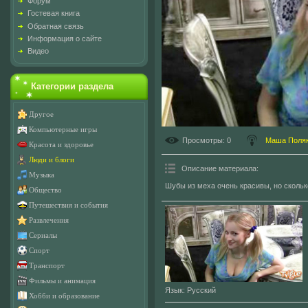
Форум
Гостевая книга
Обратная связь
Информация о сайте
Видео
Категории раздела
Другое
Компьютерные игры
Просмотры
: 0
Маша Поля
Красота и здоровье
Люди и блоги
Описание материала
:
Музыка
Шубы из меха очень красивы, но скольк
Общество
Путешествия и события
Развлечения
Сериалы
Спорт
Транспорт
Фильмы и анимация
Язык
: Русский
Хобби и образование