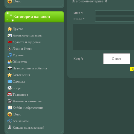
Всего комментариев
:
0
Юмор
Имя *:
Категории каналов
Email *:
Другое
Компьютерные игры
Красота и здоровье
Люди и блоги
Музыка
Код *:
Общество
Путешествия и события
Развлечения
Сериалы
Спорт
Транспорт
Фильмы и анимация
Хобби и образование
Юмор
Все каналы
Каналы пользователей