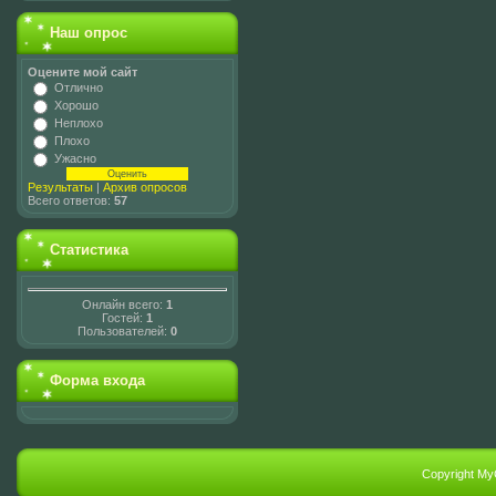
Наш опрос
Оцените мой сайт
Отлично
Хорошо
Неплохо
Плохо
Ужасно
Результаты
|
Архив опросов
Всего ответов:
57
Статистика
Онлайн всего:
1
Гостей:
1
Пользователей:
0
Форма входа
Copyright My