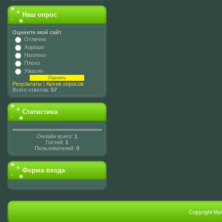
Наш опрос
Оцените мой сайт
Отлично
Хорошо
Неплохо
Плохо
Ужасно
Результаты
|
Архив опросов
Всего ответов:
57
Статистика
Онлайн всего:
1
Гостей:
1
Пользователей:
0
Форма входа
Copyright My