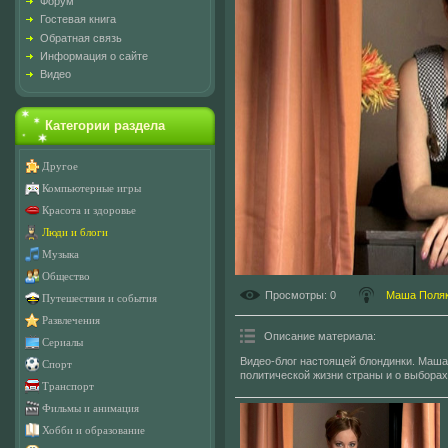
Форум
Гостевая книга
Обратная связь
Информация о сайте
Видео
Категории раздела
Другое
Компьютерные игры
Красота и здоровье
Люди и блоги
Музыка
Общество
Просмотры
: 0
Маша Поля
Путешествия и события
Развлечения
Описание материала
:
Сериалы
Видео-блог настоящей блондинки. Маша
Спорт
политической жизни страны и о выборах
Транспорт
Фильмы и анимация
Хобби и образование