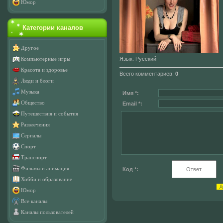
Юмор
Категории каналов
Другое
Язык
: Русский
Компьютерные игры
Красота и здоровье
Всего комментариев
:
0
Люди и блоги
Музыка
Имя *:
Общество
Email *:
Путешествия и события
Развлечения
Сериалы
Спорт
Транспорт
Фильмы и анимация
Код *:
Хобби и образование
Юмор
Все каналы
Каналы пользователей