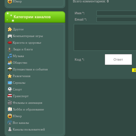
Всего комментариев
:
0
Юмор
Имя *:
Категории каналов
Email *:
Другое
Компьютерные игры
Красота и здоровье
Люди и блоги
Музыка
Код *:
Общество
Путешествия и события
Развлечения
Сериалы
Спорт
Транспорт
Фильмы и анимация
Хобби и образование
Юмор
Все каналы
Каналы пользователей