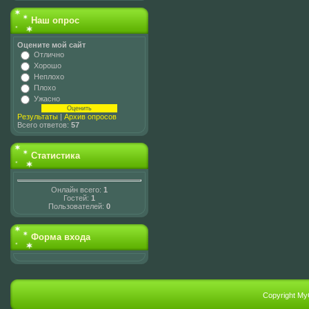
Наш опрос
Оцените мой сайт
Отлично
Хорошо
Неплохо
Плохо
Ужасно
Результаты
|
Архив опросов
Всего ответов:
57
Статистика
Онлайн всего:
1
Гостей:
1
Пользователей:
0
Форма входа
Copyright My