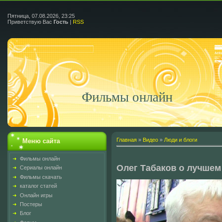
Пятница, 07.08.2026, 23:25
Приветствую Вас
Гость
|
RSS
Фильмы онлайн
Главная
»
Видео
»
Люди и блоги
Меню сайта
Фильмы онлайн
Олег Табаков о лучше
Сериалы онлайн
Фильмы скачать
каталог статей
Онлайн игры
Постеры
Блог