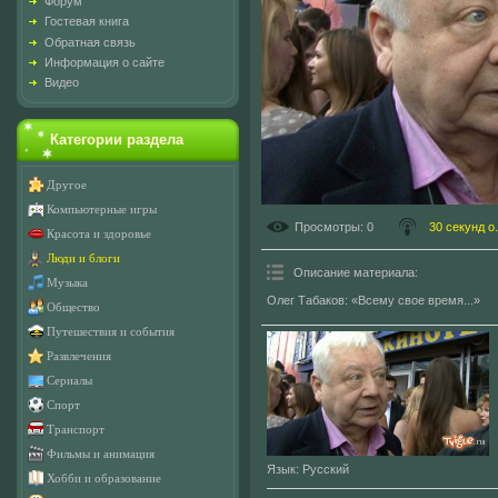
Форум
Гостевая книга
Обратная связь
Информация о сайте
Видео
Категории раздела
Другое
Компьютерные игры
Просмотры
: 0
30 секунд о.
Красота и здоровье
Люди и блоги
Описание материала
:
Музыка
Олег Табаков: «Всему свое время...»
Общество
Путешествия и события
Развлечения
Сериалы
Спорт
Транспорт
Фильмы и анимация
Язык
: Русский
Хобби и образование