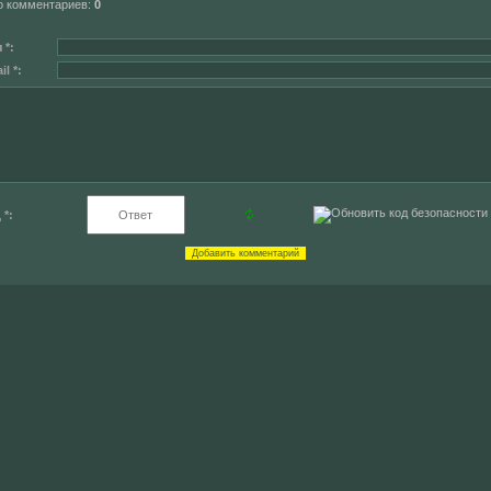
о комментариев
:
0
 *:
l *:
 *: