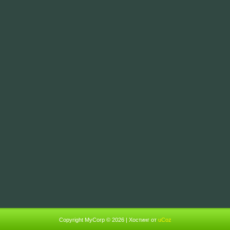
Copyright MyCorp © 2026
|
Хостинг от
uCoz