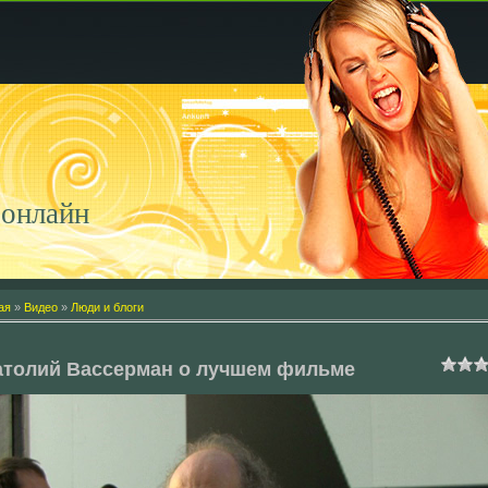
онлайн
ая
»
Видео
»
Люди и блоги
атолий Вассерман о лучшем фильме