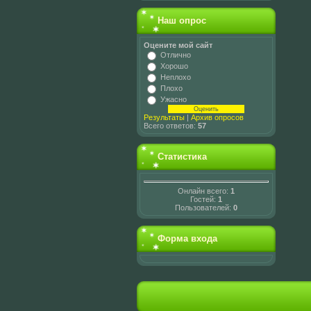
Наш опрос
Оцените мой сайт
Отлично
Хорошо
Неплохо
Плохо
Ужасно
Результаты
|
Архив опросов
Всего ответов:
57
Статистика
Онлайн всего:
1
Гостей:
1
Пользователей:
0
Форма входа