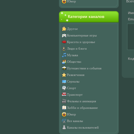
Всег
Юмор
Имя
Категории каналов
Emai
Другое
Компьютерные игры
Красота и здоровье
Люди и блоги
Музыка
Код
Общество
Путешествия и события
Развлечения
Сериалы
Спорт
Транспорт
Фильмы и анимация
Хобби и образование
Юмор
Все каналы
Каналы пользователей