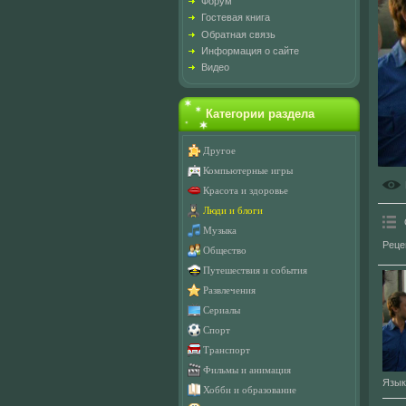
Форум
Гостевая книга
Обратная связь
Информация о сайте
Видео
Категории раздела
Другое
Компьютерные игры
Красота и здоровье
Люди и блоги
Музыка
Реце
Общество
Путешествия и события
Развлечения
Сериалы
Спорт
Транспорт
Фильмы и анимация
Язык
Хобби и образование