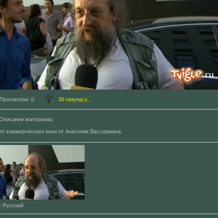
Просмотры
: 0
30 секунд о...
Описание материала
:
пт коммерческого кино от Анатолия Вассермана.
: Русский