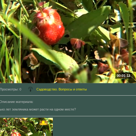
00:01:12
Просмотры
: 0
Садоводство. Вопросы и ответы
Описание материала
:
ько лет земляника может расти на одном месте?