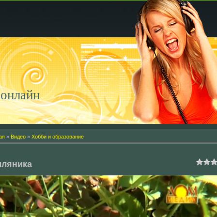
онлайн
ая
»
Видео
»
Хобби и образование
мляника