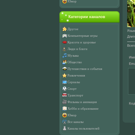
Юмор
Категории каналов
Другое
Язык
Компьютерные игры
Длит
Красота и здоровье
Всег
Люди и блоги
Музыка
Имя
Общество
Emai
Путешествия и события
Развлечения
Сериалы
Спорт
Транспорт
Фильмы и анимация
Код
Хобби и образование
Юмор
Все каналы
Каналы пользователей