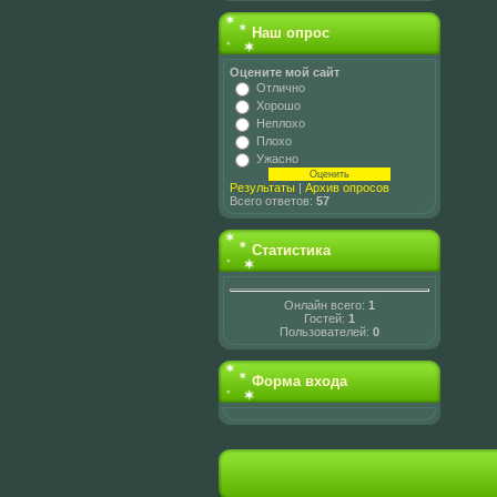
Наш опрос
Оцените мой сайт
Отлично
Хорошо
Неплохо
Плохо
Ужасно
Результаты
|
Архив опросов
Всего ответов:
57
Статистика
Онлайн всего:
1
Гостей:
1
Пользователей:
0
Форма входа