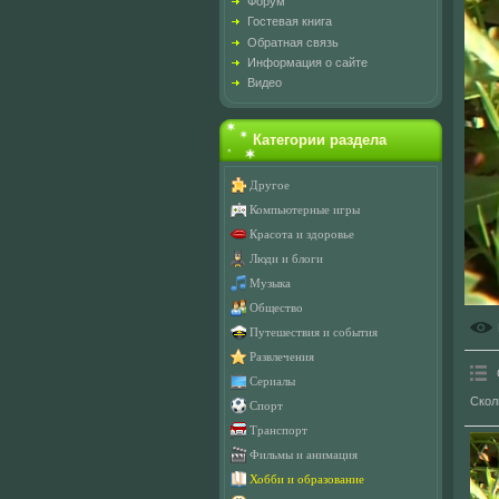
Форум
Гостевая книга
Обратная связь
Информация о сайте
Видео
Категории раздела
Другое
Компьютерные игры
Красота и здоровье
Люди и блоги
Музыка
Общество
Путешествия и события
Развлечения
Сериалы
Скол
Спорт
Транспорт
Фильмы и анимация
Хобби и образование