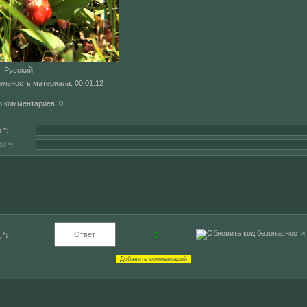
: Русский
ельность материала
: 00:01:12
о комментариев
:
0
 *:
l *:
 *: