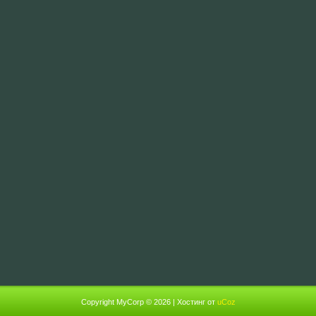
Copyright MyCorp © 2026
|
Хостинг от
uCoz