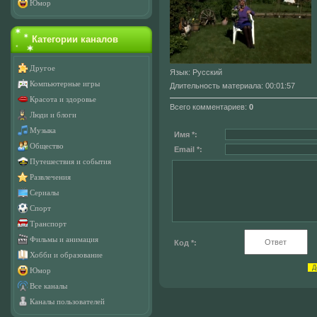
Юмор
Категории каналов
Другое
Язык
: Русский
Компьютерные игры
Длительность материала
: 00:01:57
Красота и здоровье
Всего комментариев
:
0
Люди и блоги
Музыка
Имя *:
Общество
Email *:
Путешествия и события
Развлечения
Сериалы
Спорт
Транспорт
Фильмы и анимация
Код *:
Хобби и образование
Юмор
Все каналы
Каналы пользователей