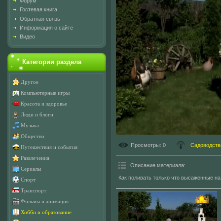
Форум
Гостевая книга
Обратная связь
Информация о сайте
Видео
Категории раздела
Другое
Компьютерные игры
Красота и здоровье
Люди и блоги
Музыка
Общество
Просмотры
: 0
Садоводств
Путешествия и события
Развлечения
Описание материала
:
Сериалы
Как поливать только что высаженные на
Спорт
Транспорт
Фильмы и анимация
Хобби и образование