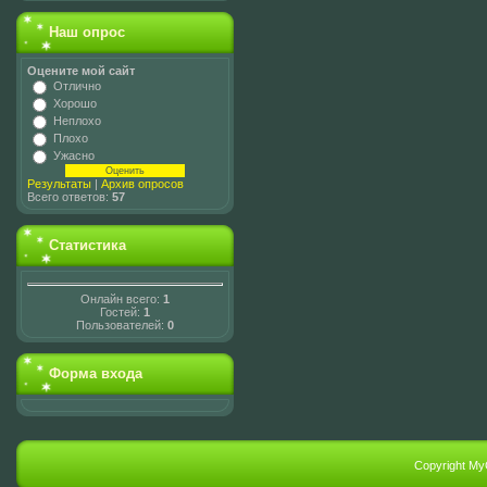
Наш опрос
Оцените мой сайт
Отлично
Хорошо
Неплохо
Плохо
Ужасно
Результаты
|
Архив опросов
Всего ответов:
57
Статистика
Онлайн всего:
1
Гостей:
1
Пользователей:
0
Форма входа
Copyright My