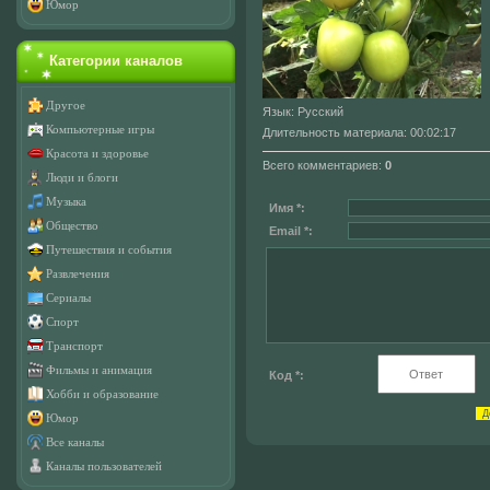
Юмор
Категории каналов
Другое
Язык
: Русский
Компьютерные игры
Длительность материала
: 00:02:17
Красота и здоровье
Всего комментариев
:
0
Люди и блоги
Музыка
Имя *:
Общество
Email *:
Путешествия и события
Развлечения
Сериалы
Спорт
Транспорт
Фильмы и анимация
Код *:
Хобби и образование
Юмор
Все каналы
Каналы пользователей