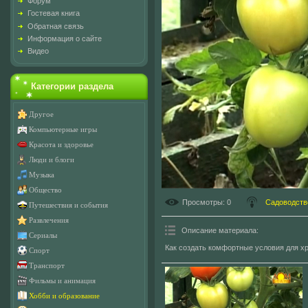
Форум
Гостевая книга
Обратная связь
Информация о сайте
Видео
Категории раздела
Другое
Компьютерные игры
Красота и здоровье
Люди и блоги
Музыка
Общество
Просмотры
: 0
Садоводств
Путешествия и события
Развлечения
Описание материала
:
Сериалы
Как создать комфортные условия для х
Спорт
Транспорт
Фильмы и анимация
Хобби и образование