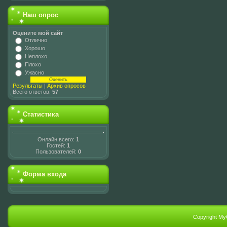
Наш опрос
Оцените мой сайт
Отлично
Хорошо
Неплохо
Плохо
Ужасно
Результаты
|
Архив опросов
Всего ответов:
57
Статистика
Онлайн всего:
1
Гостей:
1
Пользователей:
0
Форма входа
Copyright My