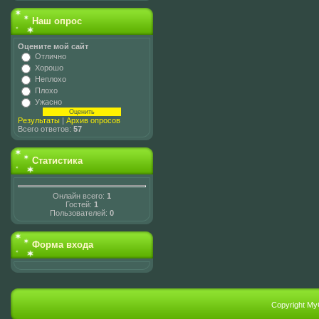
Наш опрос
Оцените мой сайт
Отлично
Хорошо
Неплохо
Плохо
Ужасно
Результаты
|
Архив опросов
Всего ответов:
57
Статистика
Онлайн всего:
1
Гостей:
1
Пользователей:
0
Форма входа
Copyright My