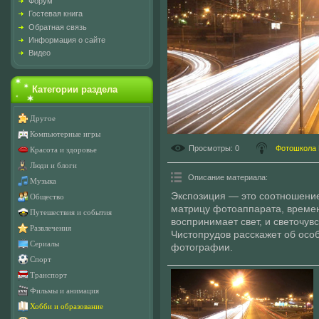
Форум
Гостевая книга
Обратная связь
Информация о сайте
Видео
Категории раздела
Другое
Компьютерные игры
Просмотры
: 0
Фотошкола 
Красота и здоровье
Люди и блоги
Описание материала
:
Музыка
Экспозиция — это соотношение
Общество
матрицу фотоаппарата, времен
Путешествия и события
воспринимает свет, и светочув
Развлечения
Чистопрудов расскажет об осо
Сериалы
фотографии.
Спорт
Транспорт
Фильмы и анимация
Хобби и образование