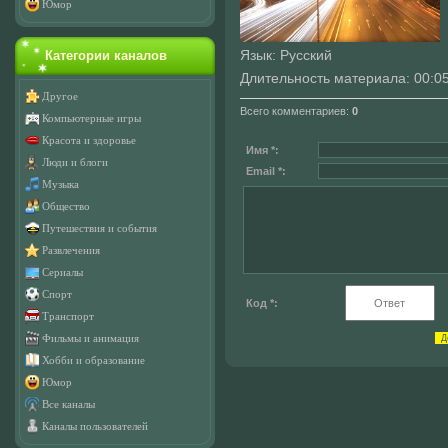
Юмор
Категории каналов
Язык
: Русский
Длительность материала
: 00:0
Другое
Всего комментариев
:
0
Компьютерные игры
Красота и здоровье
Имя *:
Люди и блоги
Email *:
Музыка
Общество
Путешествия и события
Развлечения
Сериалы
Спорт
Код *:
Транспорт
Фильмы и анимация
Хобби и образование
Юмор
Все каналы
Каналы пользователей