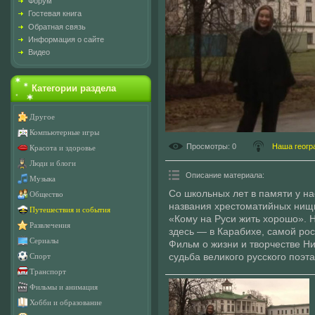
Форум
Гостевая книга
Обратная связь
Информация о сайте
Видео
Категории раздела
Другое
Компьютерные игры
Просмотры
: 0
Наша геогр
Красота и здоровье
Люди и блоги
Описание материала
:
Музыка
Со школьных лет в памяти у н
Общество
названия хрестоматийных нищ
Путешествия и события
«Кому на Руси жить хорошо». Н
Развлечения
здесь — в Карабихе, самой ро
Сериалы
Фильм о жизни и творчестве Ни
судьба великого русского поэта
Спорт
Транспорт
Фильмы и анимация
Хобби и образование