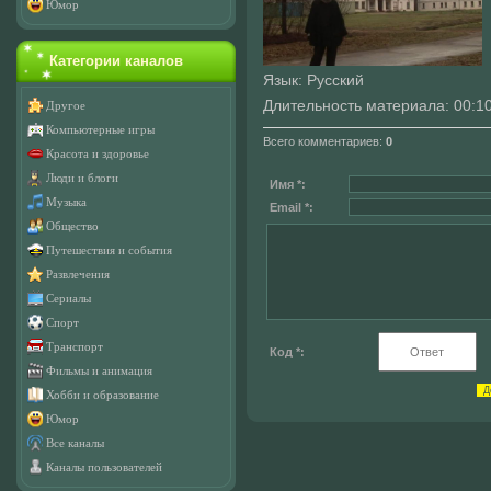
Юмор
Категории каналов
Язык
: Русский
Длительность материала
: 00:1
Другое
Компьютерные игры
Всего комментариев
:
0
Красота и здоровье
Люди и блоги
Имя *:
Музыка
Email *:
Общество
Путешествия и события
Развлечения
Сериалы
Спорт
Транспорт
Код *:
Фильмы и анимация
Хобби и образование
Юмор
Все каналы
Каналы пользователей