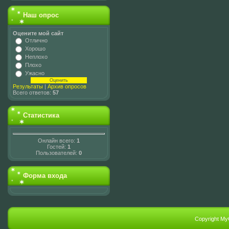
Наш опрос
Оцените мой сайт
Отлично
Хорошо
Неплохо
Плохо
Ужасно
Результаты
|
Архив опросов
Всего ответов:
57
Статистика
Онлайн всего:
1
Гостей:
1
Пользователей:
0
Форма входа
Copyright My