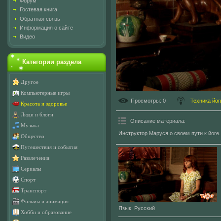
Форум
Гостевая книга
Обратная связь
Информация о сайте
Видео
Категории раздела
Другое
Компьютерные игры
Просмотры
: 0
Техника йог
Красота и здоровье
Люди и блоги
Описание материала
:
Музыка
Инструктор Маруся о своем пути к йоге.
Общество
Путешествия и события
Развлечения
Сериалы
Спорт
Транспорт
Фильмы и анимация
Язык
: Русский
Хобби и образование