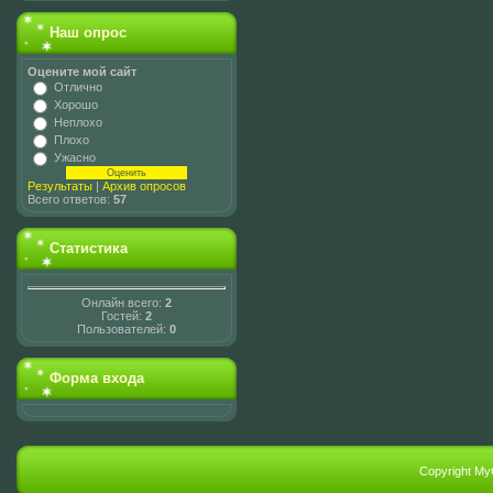
Наш опрос
Оцените мой сайт
Отлично
Хорошо
Неплохо
Плохо
Ужасно
Результаты
|
Архив опросов
Всего ответов:
57
Статистика
Онлайн всего:
2
Гостей:
2
Пользователей:
0
Форма входа
Copyright My