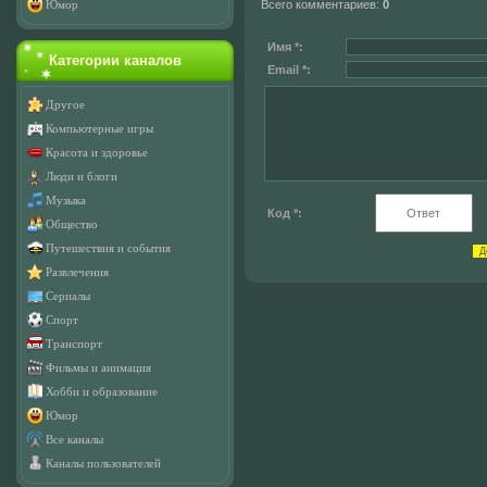
Всего комментариев
:
0
Юмор
Имя *:
Категории каналов
Email *:
Другое
Компьютерные игры
Красота и здоровье
Люди и блоги
Музыка
Код *:
Общество
Путешествия и события
Развлечения
Сериалы
Спорт
Транспорт
Фильмы и анимация
Хобби и образование
Юмор
Все каналы
Каналы пользователей