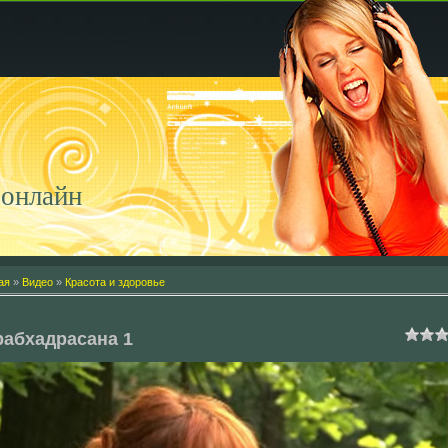
онлайн
ая
»
Видео
»
Красота и здоровье
абхадрасана 1