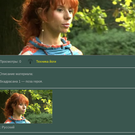
Просмотры
: 0
Техника йоги
Описание материала
:
бхадрасана 1 — поза героя.
: Русский