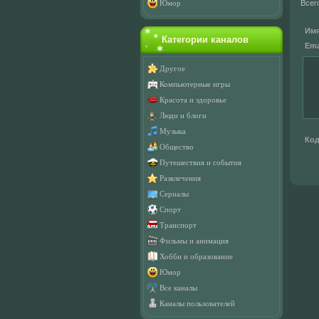
Всег
Юмор
Имя
Категории каналов
Emai
Другое
Компьютерные игры
Красота и здоровье
Люди и блоги
Музыка
Код
Общество
Путешествия и события
Развлечения
Сериалы
Спорт
Транспорт
Фильмы и анимация
Хобби и образование
Юмор
Все каналы
Каналы пользователей