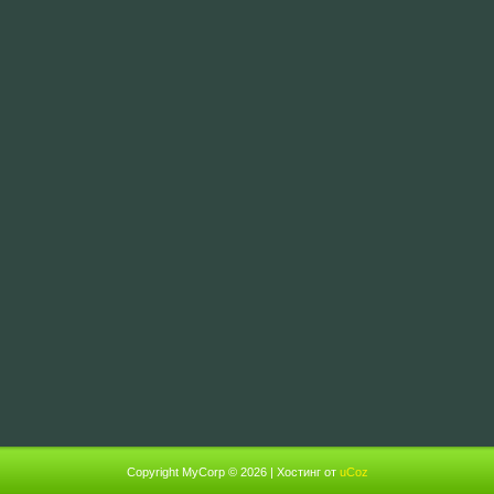
Copyright MyCorp © 2026
|
Хостинг от
uCoz