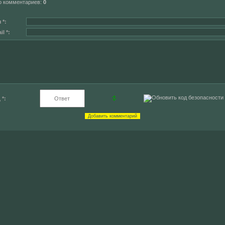
о комментариев
:
0
 *:
l *:
 *: