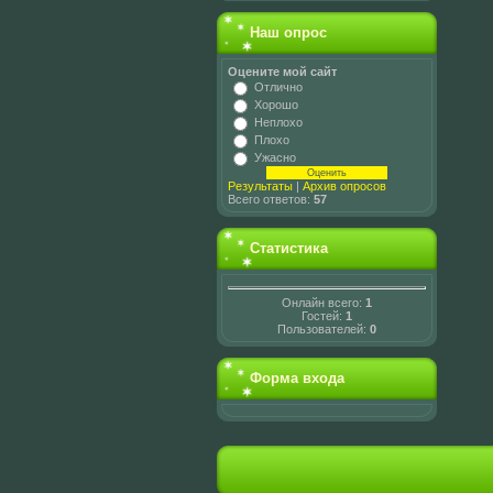
Наш опрос
Оцените мой сайт
Отлично
Хорошо
Неплохо
Плохо
Ужасно
Результаты
|
Архив опросов
Всего ответов:
57
Статистика
Онлайн всего:
1
Гостей:
1
Пользователей:
0
Форма входа