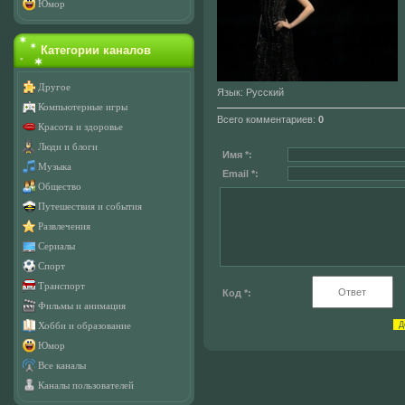
Юмор
Категории каналов
Другое
Язык
: Русский
Компьютерные игры
Всего комментариев
:
0
Красота и здоровье
Люди и блоги
Имя *:
Музыка
Email *:
Общество
Путешествия и события
Развлечения
Сериалы
Спорт
Транспорт
Код *:
Фильмы и анимация
Хобби и образование
Юмор
Все каналы
Каналы пользователей