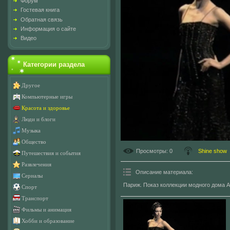
Форум
Гостевая книга
Обратная связь
Информация о сайте
Видео
Категории раздела
Другое
Компьютерные игры
Красота и здоровье
Люди и блоги
Музыка
Общество
Просмотры
: 0
Shine show
Путешествия и события
Развлечения
Описание материала
:
Сериалы
Париж. Показ коллекции модного дома A
Спорт
Транспорт
Фильмы и анимация
Хобби и образование