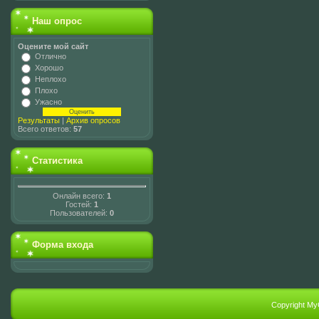
Наш опрос
Оцените мой сайт
Отлично
Хорошо
Неплохо
Плохо
Ужасно
Результаты
|
Архив опросов
Всего ответов:
57
Статистика
Онлайн всего:
1
Гостей:
1
Пользователей:
0
Форма входа
Copyright My