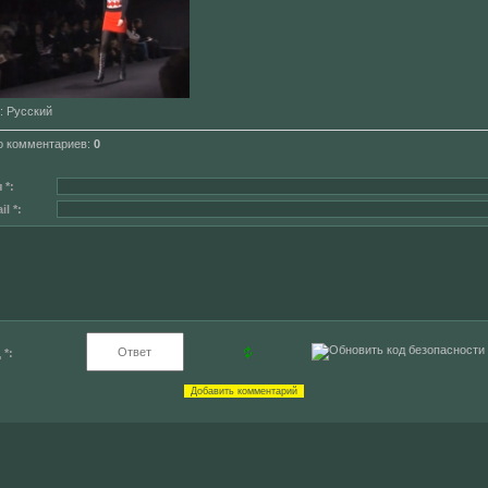
: Русский
о комментариев
:
0
 *:
l *:
 *: