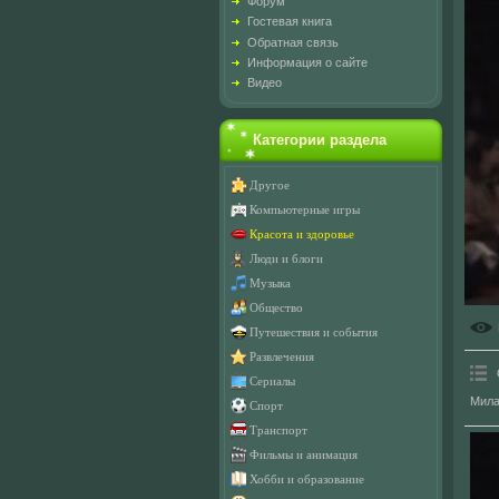
Форум
Гостевая книга
Обратная связь
Информация о сайте
Видео
Категории раздела
Другое
Компьютерные игры
Красота и здоровье
Люди и блоги
Музыка
Общество
Путешествия и события
Развлечения
Сериалы
Милан
Спорт
Транспорт
Фильмы и анимация
Хобби и образование