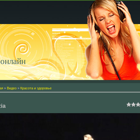
онлайн
ая
»
Видео
»
Красота и здоровье
zia