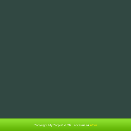
Copyright MyCorp © 2026
|
Хостинг от
uCoz