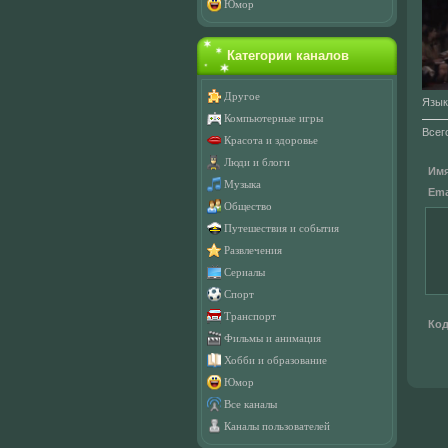
Юмор
Категории каналов
Другое
Язык
Компьютерные игры
Всег
Красота и здоровье
Люди и блоги
Имя
Музыка
Emai
Общество
Путешествия и события
Развлечения
Сериалы
Спорт
Транспорт
Код
Фильмы и анимация
Хобби и образование
Юмор
Все каналы
Каналы пользователей