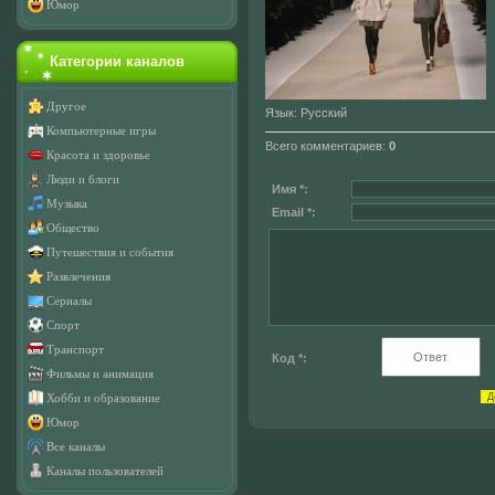
Юмор
Категории каналов
Другое
Язык
: Русский
Компьютерные игры
Всего комментариев
:
0
Красота и здоровье
Люди и блоги
Имя *:
Музыка
Email *:
Общество
Путешествия и события
Развлечения
Сериалы
Спорт
Транспорт
Код *:
Фильмы и анимация
Хобби и образование
Юмор
Все каналы
Каналы пользователей