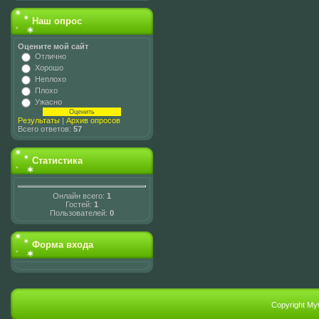
Наш опрос
Оцените мой сайт
Отлично
Хорошо
Неплохо
Плохо
Ужасно
Результаты
|
Архив опросов
Всего ответов:
57
Статистика
Онлайн всего:
1
Гостей:
1
Пользователей:
0
Форма входа
Copyright My