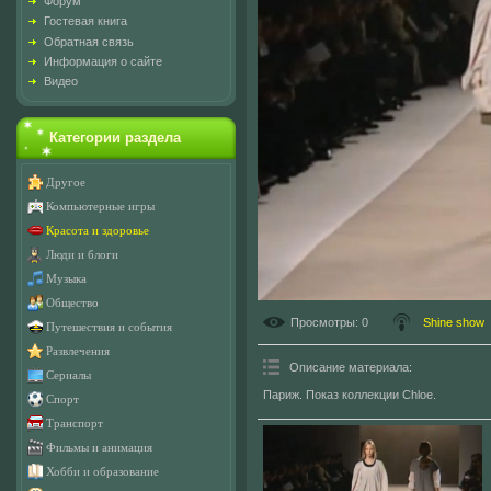
Форум
Гостевая книга
Обратная связь
Информация о сайте
Видео
Категории раздела
Другое
Компьютерные игры
Красота и здоровье
Люди и блоги
Музыка
Общество
Просмотры
: 0
Shine show
Путешествия и события
Развлечения
Описание материала
:
Сериалы
Париж. Показ коллекции Chloe.
Спорт
Транспорт
Фильмы и анимация
Хобби и образование