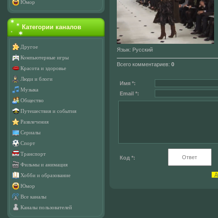
Юмор
Категории каналов
Другое
Язык
: Русский
Компьютерные игры
Всего комментариев
:
0
Красота и здоровье
Люди и блоги
Имя *:
Музыка
Email *:
Общество
Путешествия и события
Развлечения
Сериалы
Спорт
Транспорт
Код *:
Фильмы и анимация
Хобби и образование
Юмор
Все каналы
Каналы пользователей