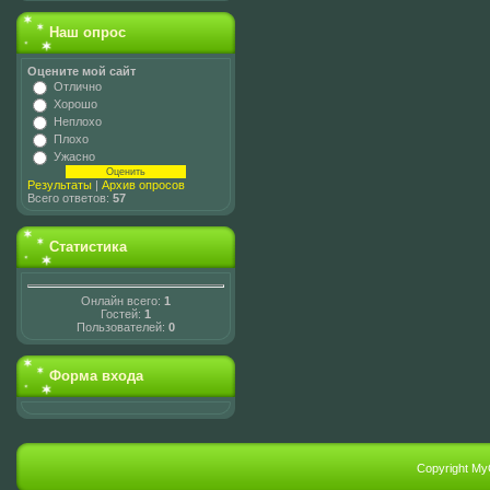
Наш опрос
Оцените мой сайт
Отлично
Хорошо
Неплохо
Плохо
Ужасно
Результаты
|
Архив опросов
Всего ответов:
57
Статистика
Онлайн всего:
1
Гостей:
1
Пользователей:
0
Форма входа
Copyright My