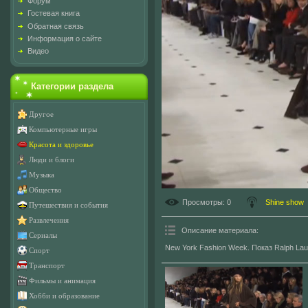
Форум
Гостевая книга
Обратная связь
Информация о сайте
Видео
Категории раздела
Другое
Компьютерные игры
Красота и здоровье
Люди и блоги
Музыка
Общество
Просмотры
: 0
Shine show
Путешествия и события
Развлечения
Описание материала
:
Сериалы
New York Fashion Week. Показ Ralph Lau
Спорт
Транспорт
Фильмы и анимация
Хобби и образование