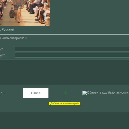
: Русский
о комментариев
:
0
 *:
l *:
 *: