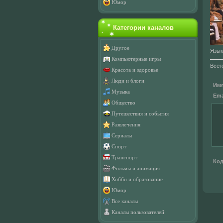
Юмор
Категории каналов
Другое
Язык
Компьютерные игры
Всег
Красота и здоровье
Люди и блоги
Имя
Музыка
Emai
Общество
Путешествия и события
Развлечения
Сериалы
Спорт
Транспорт
Код
Фильмы и анимация
Хобби и образование
Юмор
Все каналы
Каналы пользователей