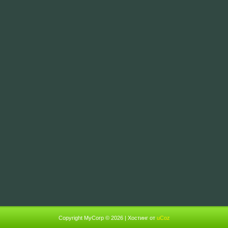
Copyright MyCorp © 2026
|
Хостинг от
uCoz