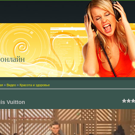
онлайн
ая
»
Видео
»
Красота и здоровье
is Vuitton