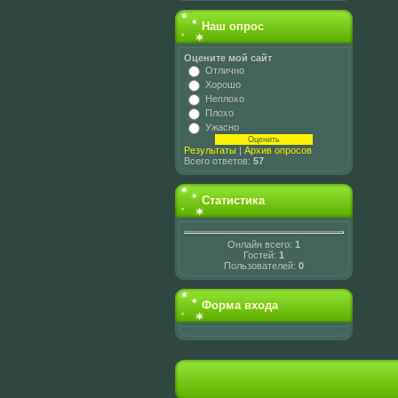
Наш опрос
Оцените мой сайт
Отлично
Хорошо
Неплохо
Плохо
Ужасно
Результаты
|
Архив опросов
Всего ответов:
57
Статистика
Онлайн всего:
1
Гостей:
1
Пользователей:
0
Форма входа