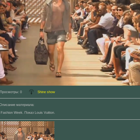
Просмотры
: 0
Shine show
Описание материала
:
 Fashion Week. Показ Louis Vuitton.