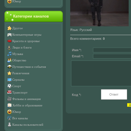
Юмор
Категории каналов
Другое
Язык
: Русский
Компьютерные игры
Всего комментариев
:
0
Красота и здоровье
Люди и блоги
Имя *:
Музыка
Email *:
Общество
Путешествия и события
Развлечения
Сериалы
Спорт
Транспорт
Код *:
Фильмы и анимация
Хобби и образование
Юмор
Все каналы
Каналы пользователей