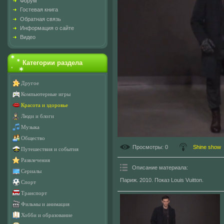
Форум
Гостевая книга
Обратная связь
Информация о сайте
Видео
Категории раздела
Другое
Компьютерные игры
Красота и здоровье
Люди и блоги
Музыка
Общество
Просмотры
: 0
Shine show
Путешествия и события
Развлечения
Описание материала
:
Сериалы
Париж. 2010. Показ Louis Vuitton.
Спорт
Транспорт
Фильмы и анимация
Хобби и образование