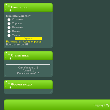
Наш опрос
Оцените мой сайт
Отлично
Хорошо
Неплохо
Плохо
Ужасно
Результаты
|
Архив опросов
Всего ответов:
57
Статистика
Онлайн всего:
1
Гостей:
1
Пользователей:
0
Форма входа
Copyright My