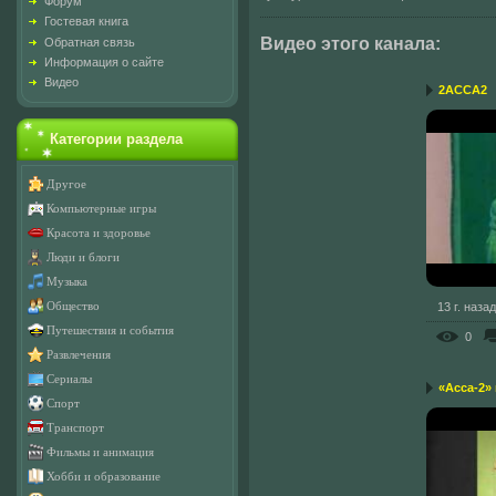
Форум
Гостевая книга
Видео этого канала
:
Обратная связь
Информация о сайте
Видео
2АССА2
Категории раздела
Другое
Компьютерные игры
Красота и здоровье
Люди и блоги
Музыка
13 г. назад
Общество
Путешествия и события
0
Развлечения
Сериалы
«Асса-2»
Спорт
Транспорт
Фильмы и анимация
Хобби и образование