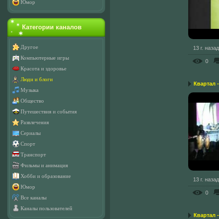
Юмор
Категории каналов
Другое
13 г. назад
Компьютерные игры
0
Красота и здоровье
Люди и блоги
Квартал 
Музыка
Общество
Путешествия и события
Развлечения
Сериалы
Спорт
Транспорт
Фильмы и анимация
Хобби и образование
13 г. назад
Юмор
0
Все каналы
Каналы пользователей
Квартал 