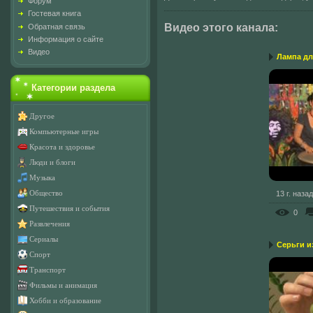
Форум
Гостевая книга
Видео этого канала
:
Обратная связь
Информация о сайте
Видео
Лампа дл
Категории раздела
Другое
Компьютерные игры
Красота и здоровье
Люди и блоги
Музыка
13 г. назад
Общество
Путешествия и события
0
Развлечения
Сериалы
Серьги и
Спорт
Транспорт
Фильмы и анимация
Хобби и образование