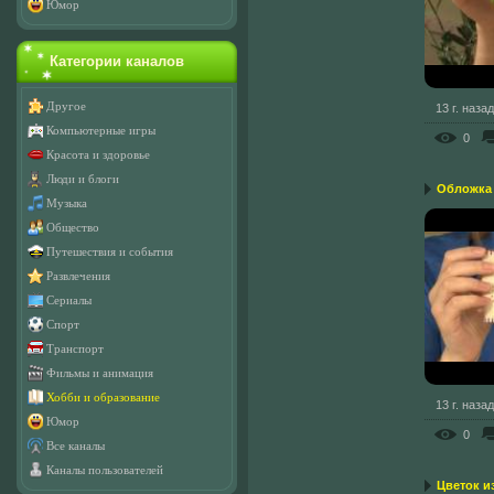
Юмор
Категории каналов
Другое
13 г. назад
Компьютерные игры
0
Красота и здоровье
Люди и блоги
Обложка 
Музыка
Общество
Путешествия и события
Развлечения
Сериалы
Спорт
Транспорт
Фильмы и анимация
Хобби и образование
13 г. назад
Юмор
0
Все каналы
Каналы пользователей
Цветок и